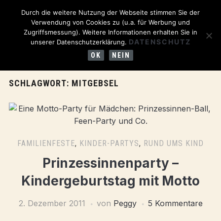
Durch die weitere Nutzung der Webseite stimmen Sie der
Verwendung von Cookies zu (u.a. für Werbung und
Zugriffsmessung). Weitere Informationen erhalten Sie in
DATENSCHUTZ
unserer Datenschutzerklärung.
OK
NEIN
SCHLAGWORT:
MITGEBSEL
FAMILIENFESTE
,
KINDER-PARTYS
,
RUND UMS KIND
Prinzessinnenparty –
Kindergeburtstag mit Motto
2. Dezember 2011
von
Peggy
5 Kommentare