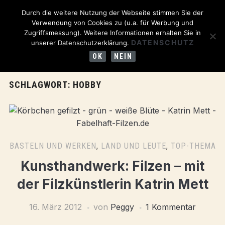
Durch die weitere Nutzung der Webseite stimmen Sie der
Verwendung von Cookies zu (u.a. für Werbung und
Zugriffsmessung). Weitere Informationen erhalten Sie in
DATENSCHUTZ
unserer Datenschutzerklärung.
OK
NEIN
SCHLAGWORT:
HOBBY
BASTELN UND WERKEN
,
LAND UND LEUTE
,
TOP-THEMA
Kunsthandwerk: Filzen – mit
der Filzkünstlerin Katrin Mett
16. März 2012
von
Peggy
1 Kommentar