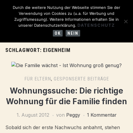
Durch die weitere Nutzung der Webseite stimmen Sie der
Verwendung von Cookies zu (u.a. für Werbung und
Zugriffsmessung). Weitere Informationen erhalten Sie in
DATENSCHUTZ
unserer Datenschutzerklärung.
OK
NEIN
SCHLAGWORT:
EIGENHEIM
FÜR ELTERN
,
GESPONSERTE BEITRÄGE
Wohnungssuche: Die richtige
Wohnung für die Familie finden
1. August 2012
von
Peggy
1 Kommentar
Sobald sich der erste Nachwuchs anbahnt, stehen