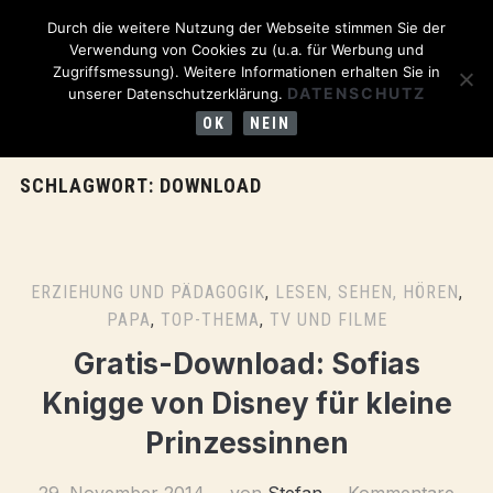
Durch die weitere Nutzung der Webseite stimmen Sie der
Verwendung von Cookies zu (u.a. für Werbung und
Zugriffsmessung). Weitere Informationen erhalten Sie in
DATENSCHUTZ
unserer Datenschutzerklärung.
OK
NEIN
SCHLAGWORT:
DOWNLOAD
ERZIEHUNG UND PÄDAGOGIK
,
LESEN, SEHEN, HÖREN
,
PAPA
,
TOP-THEMA
,
TV UND FILME
Gratis-Download: Sofias
Knigge von Disney für kleine
Prinzessinnen