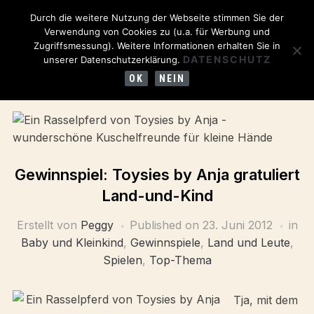
Durch die weitere Nutzung der Webseite stimmen Sie der
Verwendung von Cookies zu (u.a. für Werbung und
Zugriffsmessung). Weitere Informationen erhalten Sie in
DATENSCHUTZ
unserer Datenschutzerklärung.
OK
NEIN
Gewinnspiel: Toysies by Anja gratuliert
Land-und-Kind
Erstellt von
Peggy
Published on
23. Juni 2012
in
Baby und Kleinkind
,
Gewinnspiele
,
Land und Leute
,
Spielen
,
Top-Thema
Tja, mit dem